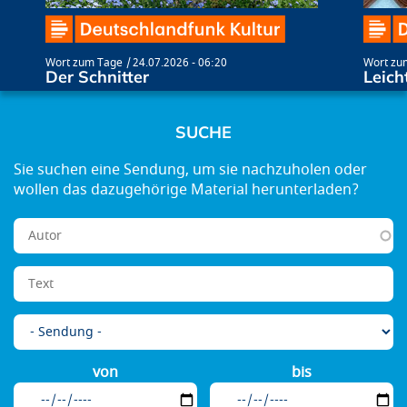
Wort zum Tage
24.07.2026 - 06:20
Wort zu
Der Schnitter
Leich
SUCHE
von
bis