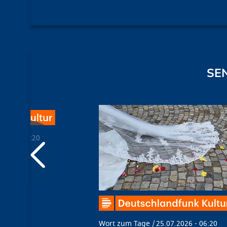
SE
2025 - 06:20
Wort zum Tage
25.07.2026 - 06:20