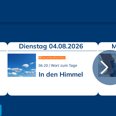
Dienstag 04.08.2026
M
06:20
Wort zum Tage
In den Himmel