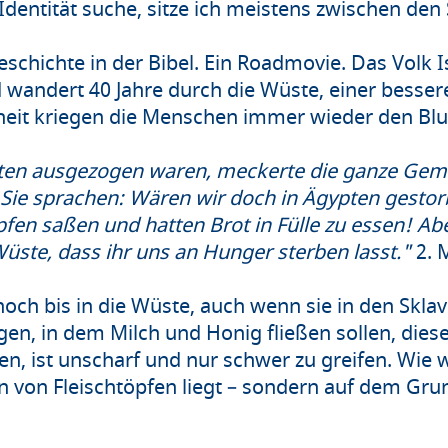
dentität suche, sitze ich meistens zwischen den 
eschichte in der Bibel. Ein Roadmovie. Das Volk Is
d wandert 40 Jahre durch die Wüste, einer besse
heit kriegen die Menschen immer wieder den Blu
en ausgezogen waren, meckerte die ganze Gemei
Sie sprachen: Wären wir doch in Ägypten gestor
öpfen saßen und hatten Brot in Fülle zu essen! Ab
Wüste, dass ihr uns an Hunger sterben lasst."
2. 
 noch bis in die Wüste, auch wenn sie in den Sk
en, in dem Milch und Honig fließen sollen, dies
, ist unscharf und nur schwer zu greifen. Wie 
 von Fleischtöpfen liegt – sondern auf dem Gr