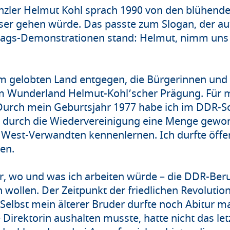
zler Helmut Kohl sprach 1990 von den blühend
sser gehen würde. Das passte zum Slogan, der au
ags-Demonstrationen stand: Helmut, nimm uns 
em gelobten Land entgegen, die Bürgerinnen und 
 Wunderland Helmut-Kohl’scher Prägung. Für mi
 Durch mein Geburtsjahr 1977 habe ich im DDR-S
 durch die Wiedervereinigung eine Menge gewon
e West-Verwandten kennenlernen. Ich durfte öffe
den.
r, wo und was ich arbeiten würde – die DDR-Ber
ollen. Der Zeitpunkt der friedlichen Revolution
Selbst mein älterer Bruder durfte noch Abitur ma
 Direktorin aushalten musste, hatte nicht das let