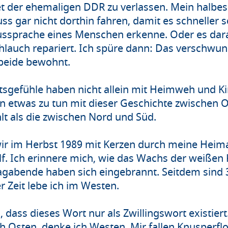
t der ehemaligen DDR zu verlassen. Mein halbes 
ss gar nicht dorthin fahren, damit es schneller s
Aussprache eines Menschen erkenne. Oder es dara
hlauch repariert. Ich spüre dann: Das verschwu
 beide bewohnt.
tsgefühle haben nicht allein mit Heimweh und K
en etwas zu tun mit dieser Geschichte zwischen O
lt als die zwischen Nord und Süd.
s wir im Herbst 1989 mit Kerzen durch meine Heim
ölf. Ich erinnere mich, wie das Wachs der weiße
tagabende haben sich eingebrannt. Seitdem sind 
er Zeit lebe ich im Westen.
 dass dieses Wort nur als Zwillingswort existiert
ch Osten, denke ich Westen. Mir fallen Knusperf