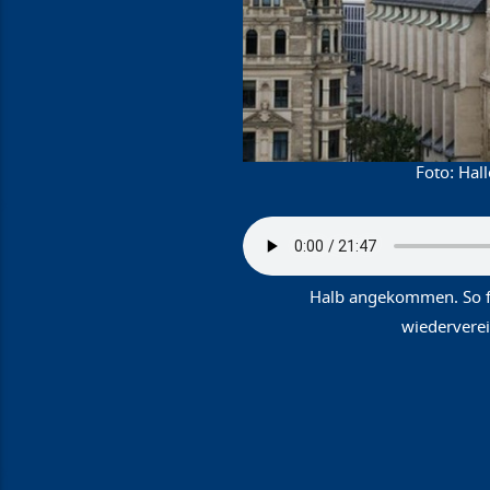
Hall
Halb angekommen. So fü
wiedervere