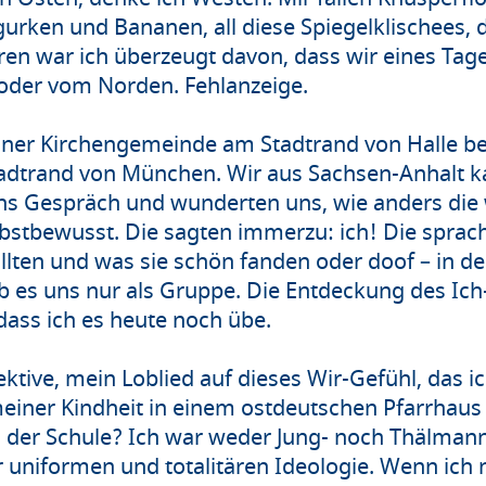
urken und Bananen, all diese Spiegelklischees, d
hren war ich überzeugt davon, dass wir eines Ta
oder vom Norden. Fehlanzeige.
iner Kirchengemeinde am Stadtrand von Halle b
dtrand von München. Wir aus Sachsen-Anhalt ka
ins Gespräch und wunderten uns, wie anders die
bstbewusst. Die sagten immerzu: ich! Die sprac
lten und was sie schön fanden oder doof – in de
b es uns nur als Gruppe. Die Entdeckung des Ic
 dass ich es heute noch übe.
ktive, mein Loblied auf dieses Wir-Gefühl, das i
iner Kindheit in einem ostdeutschen Pfarrhaus
der Schule? Ich war weder Jung- noch Thälmann
r uniformen und totalitären Ideologie. Wenn ich