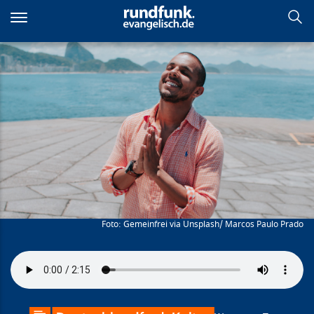
Direkt
zum
Inhalt
Momentaufnahmen des
Glücks
Gemeinfrei via Unsplash/ Marcos Paulo Prado