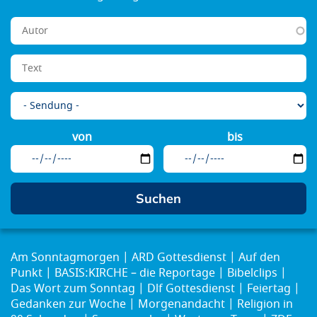
von
bis
Am Sonntagmorgen
ARD Gottesdienst
Auf den
Punkt
BASIS:KIRCHE – die Reportage
Bibelclips
Das Wort zum Sonntag
Dlf Gottesdienst
Feiertag
Gedanken zur Woche
Morgenandacht
Religion in