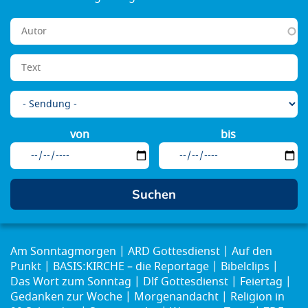
von
bis
Am Sonntagmorgen
ARD Gottesdienst
Auf den
Punkt
BASIS:KIRCHE – die Reportage
Bibelclips
Das Wort zum Sonntag
Dlf Gottesdienst
Feiertag
Gedanken zur Woche
Morgenandacht
Religion in