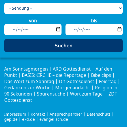
von
bis
Am Sonntagmorgen
ARD Gottesdienst
Auf den
Punkt
BASIS:KIRCHE – die Reportage
Bibelclips
Das Wort zum Sonntag
Dlf Gottesdienst
Feiertag
Gedanken zur Woche
Morgenandacht
Religion in
90 Sekunden
Spurensuche
Wort zum Tage
ZDF
Gottesdienst
Impressum
Kontakt
Ansprechpartner
Datenschutz
Footer
gep.de
ekd.de
evangelisch.de
menu