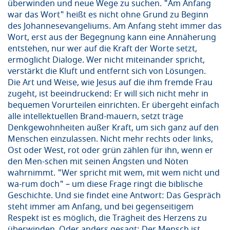
überwinden und neue Wege zu suchen. "Am Anfang
war das Wort" heißt es nicht ohne Grund zu Beginn
des Johannesevangeliums. Am Anfang steht immer das
Wort, erst aus der Begegnung kann eine Annäherung
entstehen, nur wer auf die Kraft der Worte setzt,
ermöglicht Dialoge. Wer nicht miteinander spricht,
verstärkt die Kluft und entfernt sich von Lösungen.
Die Art und Weise, wie Jesus auf die ihm fremde Frau
zugeht, ist beeindruckend: Er will sich nicht mehr in
bequemen Vorurteilen einrichten. Er übergeht einfach
alle intellektuellen Brand-mauern, setzt träge
Denkgewohnheiten außer Kraft, um sich ganz auf den
Menschen einzulassen. Nicht mehr rechts oder links,
Ost oder West, rot oder grün zählen für ihn, wenn er
den Men-schen mit seinen Ängsten und Nöten
wahrnimmt. "Wer spricht mit wem, mit wem nicht und
wa-rum doch" – um diese Frage ringt die biblische
Geschichte. Und sie findet eine Antwort: Das Gespräch
steht immer am Anfang, und bei gegenseitigem
Respekt ist es möglich, die Trägheit des Herzens zu
überwinden. Oder anders gesagt: Der Mensch ist