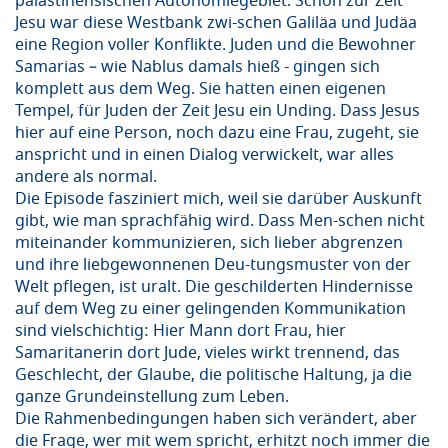
palästinensischen Autonomiegebiet. Schon zur Zeit
Jesu war diese Westbank zwi-schen Galiläa und Judäa
eine Region voller Konflikte. Juden und die Bewohner
Samarias – wie Nablus damals hieß - gingen sich
komplett aus dem Weg. Sie hatten einen eigenen
Tempel, für Juden der Zeit Jesu ein Unding. Dass Jesus
hier auf eine Person, noch dazu eine Frau, zugeht, sie
anspricht und in einen Dialog verwickelt, war alles
andere als normal.
Die Episode fasziniert mich, weil sie darüber Auskunft
gibt, wie man sprachfähig wird. Dass Men-schen nicht
miteinander kommunizieren, sich lieber abgrenzen
und ihre liebgewonnenen Deu-tungsmuster von der
Welt pflegen, ist uralt. Die geschilderten Hindernisse
auf dem Weg zu einer gelingenden Kommunikation
sind vielschichtig: Hier Mann dort Frau, hier
Samaritanerin dort Jude, vieles wirkt trennend, das
Geschlecht, der Glaube, die politische Haltung, ja die
ganze Grundeinstellung zum Leben.
Die Rahmenbedingungen haben sich verändert, aber
die Frage, wer mit wem spricht, erhitzt noch immer die