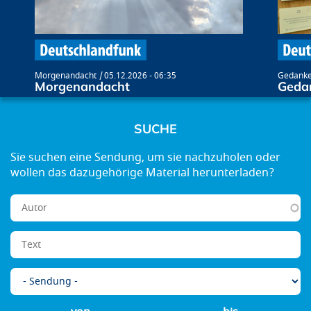
Morgenandacht
05.12.2026 - 06:35
Gedanke
Morgenandacht
Geda
SUCHE