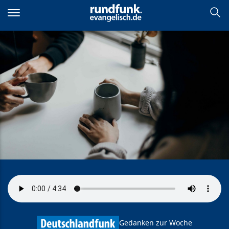
Direkt
zum
Inhalt
Wer spricht mit wem, mit
wem nicht und warum doch!
Gedanken zur Woche