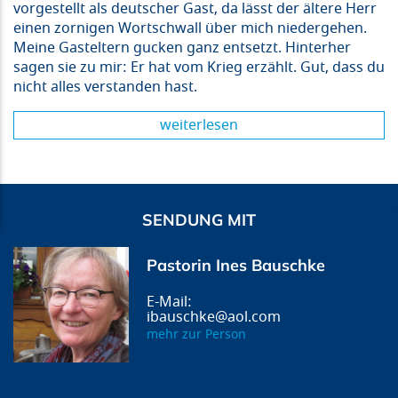
vorgestellt als deutscher Gast, da lässt der ältere Herr
einen zornigen Wortschwall über mich niedergehen.
Meine Gasteltern gucken ganz entsetzt. Hinterher
sagen sie zu mir: Er hat vom Krieg erzählt. Gut, dass du
nicht alles verstanden hast.
weiterlesen
SENDUNG MIT
Pastorin Ines Bauschke
ibauschke@aol.com
mehr zur Person