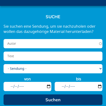
SUCHE
von
bis