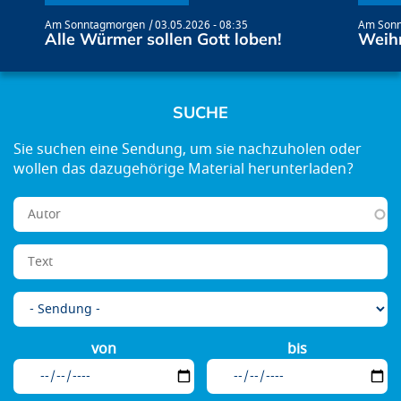
Am Sonntagmorgen
03.05.2026 - 08:35
Am Son
Alle Würmer sollen Gott loben!
Weihn
SUCHE
von
bis