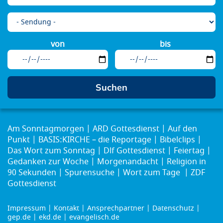
von
bis
Am Sonntagmorgen
ARD Gottesdienst
Auf den
Punkt
BASIS:KIRCHE – die Reportage
Bibelclips
Das Wort zum Sonntag
Dlf Gottesdienst
Feiertag
Gedanken zur Woche
Morgenandacht
Religion in
90 Sekunden
Spurensuche
Wort zum Tage
ZDF
Gottesdienst
Impressum
Kontakt
Ansprechpartner
Datenschutz
Footer
gep.de
ekd.de
evangelisch.de