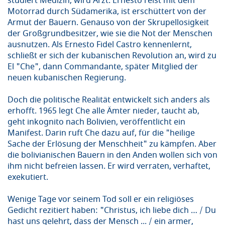
studiert Medizin, wird Arzt. Ernesto reist mit dem
Motorrad durch Südamerika, ist erschüttert von der
Armut der Bauern. Genauso von der Skrupellosigkeit
der Großgrundbesitzer, wie sie die Not der Menschen
ausnutzen. Als Ernesto Fidel Castro kennenlernt,
schließt er sich der kubanischen Revolution an, wird zu
El "Che", dann Commandante, später Mitglied der
neuen kubanischen Regierung.
Doch die politische Realität entwickelt sich anders als
erhofft. 1965 legt Che alle Ämter nieder, taucht ab,
geht inkognito nach Bolivien, veröffentlicht ein
Manifest. Darin ruft Che dazu auf, für die "heilige
Sache der Erlösung der Menschheit" zu kämpfen. Aber
die bolivianischen Bauern in den Anden wollen sich von
ihm nicht befreien lassen. Er wird verraten, verhaftet,
exekutiert.
Wenige Tage vor seinem Tod soll er ein religiöses
Gedicht rezitiert haben: "Christus, ich liebe dich … / Du
hast uns gelehrt, dass der Mensch ... / ein armer,