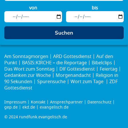
von
bis
Am Sonntagmorgen
ARD Gottesdienst
Auf den
Punkt
BASIS:KIRCHE – die Reportage
Bibelclips
Das Wort zum Sonntag
Dlf Gottesdienst
Feiertag
Gedanken zur Woche
Morgenandacht
Religion in
90 Sekunden
Spurensuche
Wort zum Tage
ZDF
Gottesdienst
Impressum
Kontakt
Ansprechpartner
Datenschutz
Footer
gep.de
ekd.de
evangelisch.de
menu
© 2024 rundfunk.evangelisch.de