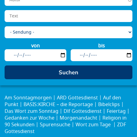
von
bis
Am Sonntagmorgen
ARD Gottesdienst
Auf den
Punkt
BASIS:KIRCHE – die Reportage
Bibelclips
Das Wort zum Sonntag
Dlf Gottesdienst
Feiertag
Gedanken zur Woche
Morgenandacht
Religion in
90 Sekunden
Spurensuche
Wort zum Tage
ZDF
Gottesdienst