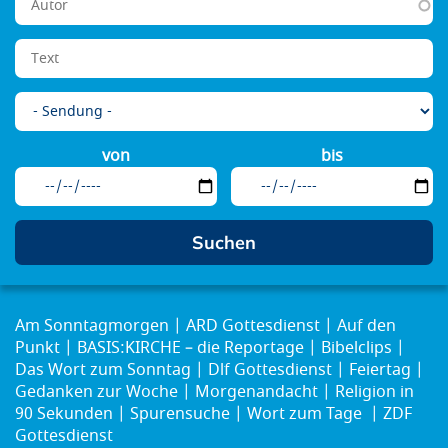
von
bis
Am Sonntagmorgen
ARD Gottesdienst
Auf den
Punkt
BASIS:KIRCHE – die Reportage
Bibelclips
Das Wort zum Sonntag
Dlf Gottesdienst
Feiertag
Gedanken zur Woche
Morgenandacht
Religion in
90 Sekunden
Spurensuche
Wort zum Tage
ZDF
Gottesdienst