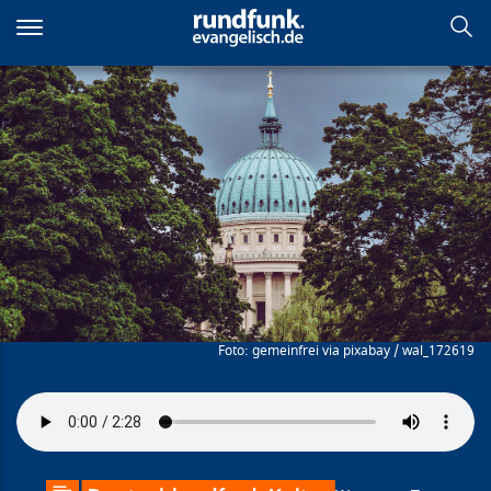
Direkt
zum
Inhalt
Garten
gemeinfrei via pixabay / wal_172619