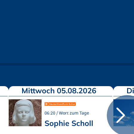
Mittwoch 05.08.2026
D
06:20
Wort zum Tage
Sophie Scholl