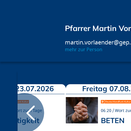
Pfarrer Martin Vo
martin.vorlaender@gep
mehr zur Person
tag 23.07.2026
Freitag 07.08
06:20
Wort zum Tage
06:20
Wort zu
Leichtigkeit
BETEN