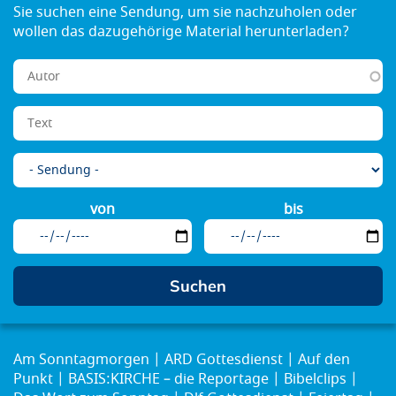
von
bis
Am Sonntagmorgen
ARD Gottesdienst
Auf den
Punkt
BASIS:KIRCHE – die Reportage
Bibelclips