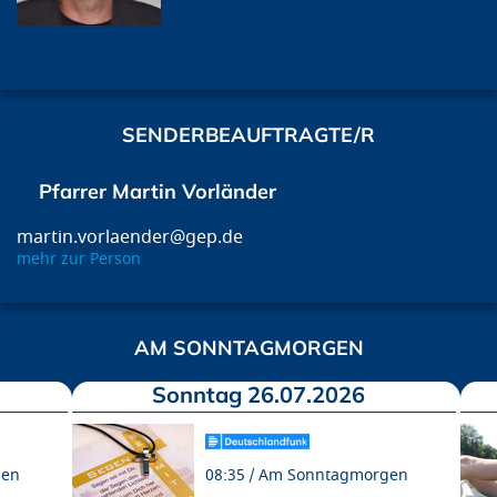
SENDERBEAUFTRAGTE/R
Pfarrer Martin Vorländer
martin.vorlaender@gep.de
mehr zur Person
AM SONNTAGMORGEN
Sonntag 26.07.2026
gen
08:35
Am Sonntagmorgen