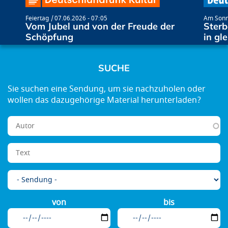
Feiertag
07.06.2026 - 07:05
Am Son
Vom Jubel und von der Freude der
Sterb
Schöpfung
in gl
SUCHE
von
bis