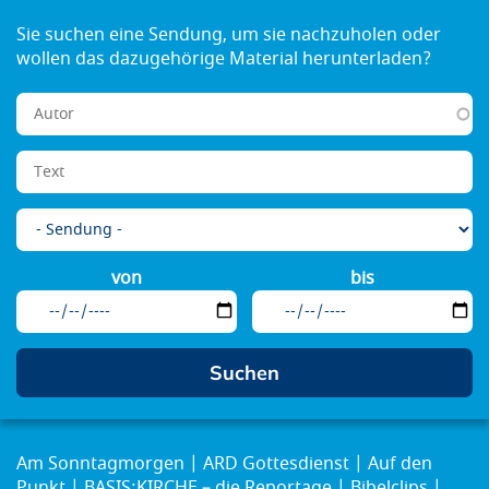
von
bis
Am Sonntagmorgen
ARD Gottesdienst
Auf den
Punkt
BASIS:KIRCHE – die Reportage
Bibelclips