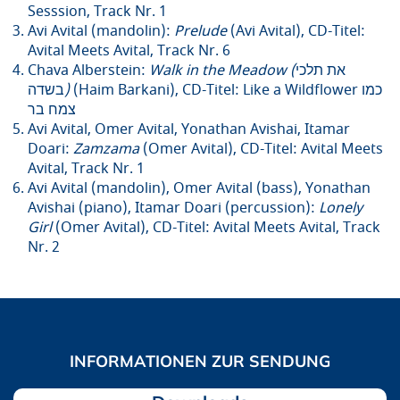
Sesssion, Track Nr. 1
Avi Avital (mandolin):
Prelude
(Avi Avital), CD-Titel:
Avital Meets Avital, Track Nr. 6
Chava Alberstein:
Walk in the Meadow (
את תלכי
בשדה
)
(Haim Barkani), CD-Titel: Like a Wildflower כמו
צמח בר
Avi Avital, Omer Avital, Yonathan Avishai, Itamar
Doari:
Zamzama
(Omer Avital), CD-Titel: Avital Meets
Avital, Track Nr. 1
Avi Avital (mandolin), Omer Avital (bass), Yonathan
Avishai (piano), Itamar Doari (percussion):
Lonely
Girl
(Omer Avital), CD-Titel: Avital Meets Avital, Track
Nr. 2