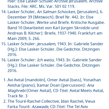
Hier: Else Lasker-Schüler-Archive Jerusalem. Archive
Stacks. File: ARC. Ms. Var. 501 02 119.
Lasker-Schüler,
An Salman Schocken
,
(Jerusalem), 6.
Dezember 39 (Mittwoch). Brief Nr. 442. In: Else
Lasker-Schüler, Werke und Briefe. Kritische Ausgabe.
Band 10 (bearbeitet von Karl Jürgen Skrodzki und
Andreas B. Kilcher): Briefe, 1937-1940. Frankfurt am
Main 2009, S. 266.
Lasker-Schüler:
Jerusalem
, 1943. In: Gabriele Sander
(Hg.): Else Lasker-Schüler. Die Gedichte. Ditzingen
2016.
Lasker-Schüler:
Ich weiss
, 1943. In: Gabriele Sander
(Hg.): Else Lasker-Schüler. Die Gedichte. Ditzingen
2016.
Avi Avital (mandolin), Omer Avital (bass), Yonathan
Avishai (piano), Itamar Doari (percussion):
Ana
Maghrebi
(Omer Avital), CD-Titel: Avital Meets Avital,
Track Nr. 3
The Touré-Raichel Collective, Idan Raichel, Vieux
Farka Touré:
Azawade
, CD-Titel: The Tel Aviv