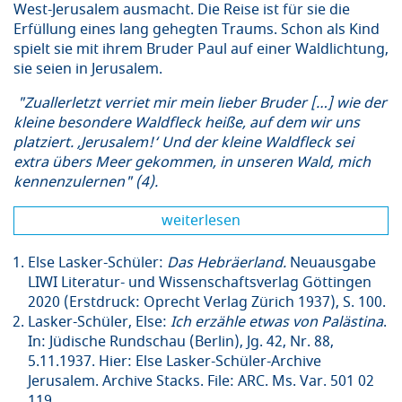
West-Jerusalem ausmacht. Die Reise ist für sie die
Erfüllung eines lang gehegten Traums. Schon als Kind
spielt sie mit ihrem Bruder Paul auf einer Waldlichtung,
sie seien in Jerusalem.
"Zuallerletzt verriet mir mein lieber Bruder […] wie der
kleine besondere Waldfleck heiße, auf dem wir uns
platziert. ‚Jerusalem!‘ Und der kleine Waldfleck sei
extra übers Meer gekommen, in unseren Wald, mich
kennenzulernen" (4).
weiterlesen
Else Lasker-Schüler:
Das Hebräerland.
Neuausgabe
LIWI Literatur- und Wissenschaftsverlag Göttingen
2020 (Erstdruck: Oprecht Verlag Zürich 1937), S. 100.
Lasker-Schüler, Else:
Ich erz
ä
hle etwas von Pal
ä
stina
.
In: Jüdische Rundschau (Berlin), Jg. 42, Nr. 88,
5.11.1937. Hier: Else Lasker-Schüler-Archive
Jerusalem. Archive Stacks. File: ARC. Ms. Var. 501 02
119.