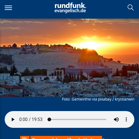
Direkt
zum
Inhalt
Ich sehne mich in die
Lieblingsstadt Gottes
Gemeinfrei via pixabay / krystianwin