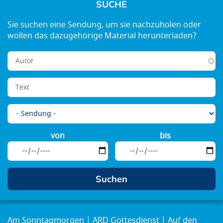
SUCHE
von
bis
Am Sonntagmorgen
ARD Gottesdienst
Auf den