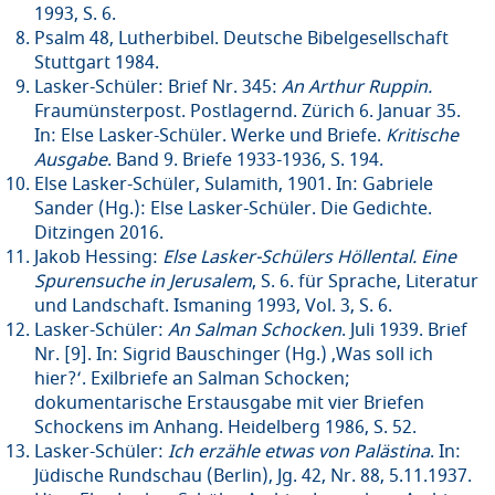
1993, S. 6.
Psalm 48, Lutherbibel. Deutsche Bibelgesellschaft
Stuttgart 1984.
Lasker-Schüler: Brief Nr. 345:
An Arthur Ruppin.
Fraumünsterpost. Postlagernd. Zürich 6. Januar 35.
In: Else Lasker-Schüler. Werke und Briefe.
Kritische
Ausgabe
. Band 9. Briefe 1933-1936, S. 194.
Else Lasker-Schüler, Sulamith, 1901. In: Gabriele
Sander (Hg.): Else Lasker-Schüler. Die Gedichte.
Ditzingen 2016.
Jakob Hessing:
Else Lasker-Schu
lers H
ö
llental. Eine
Spurensuche in Jerusalem
, S. 6. für Sprache, Literatur
und Landschaft. Ismaning 1993, Vol. 3, S. 6.
Lasker-Schüler:
An Salman Schocken
. Juli 1939. Brief
Nr. [9]. In: Sigrid Bauschinger (Hg.) ‚Was soll ich
hier?‘. Exilbriefe an Salman Schocken;
dokumentarische Erstausgabe mit vier Briefen
Schockens im Anhang. Heidelberg 1986, S. 52.
Lasker-Schüler:
Ich erzähle etwas von Palästina
. In:
Jüdische Rundschau (Berlin), Jg. 42, Nr. 88, 5.11.1937.