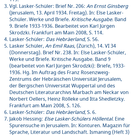
Vgl. Lasker-Schüler: Brief Nr. 206:
An Ernst Ginsberg
(Jerusalem, 13. April 1934. Freitag). In: Else Lasker-
Schüler. Werke und Briefe.
Kritische Ausgabe
. Band
9. Briefe 1933-1936. Bearbeitet von Karl Jürgen
Skrodzki. Frankfurt am Main 2008, S. 114.
Lasker-Schüler:
Das Hebräerland
, S. 56.
Lasker Schüler,
An Emil Raas
, (Zürich), 14. VI 34
(Donnerstag). Brief Nr. 238. In: Else Lasker-Schüler,
Werke und Briefe. Kritische Ausgabe. Band 9
(bearbeitet von Karl Jürgen Skrodzki): Briefe, 1933-
1936. Hg. Im Auftrag des Franz Rosenzweig-
Zentrums der Hebräischen Universität Jerusalem,
der Bergischen Universität Wuppertal und des
Deutschen Literaturarchivs Marbach am Neckar von
Norbert Oellers, Heinz Rölleke und Itta Shedletzky.
Frankfurt am Main 2008, S. 126.
Lasker-Schüler:
Das Hebräerland
, S. 6.
Jakob Hessing:
Else Lasker-Schülers Höllental
. Eine
Spurensuche in Jerusalem. In: Konturen. Magazin für
Sprache, Literatur und Landschaft. Ismaning (Heft 3)