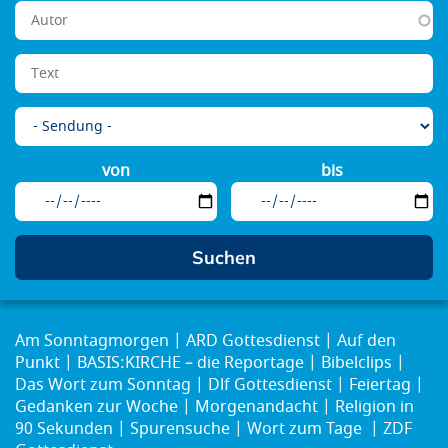
von
bis
Am Sonntagmorgen
ARD Gottesdienst
Auf den
Punkt
BASIS:KIRCHE – die Reportage
Bibelclips
Das Wort zum Sonntag
Dlf Gottesdienst
Feiertag
Gedanken zur Woche
Morgenandacht
Religion in
90 Sekunden
Spurensuche
Wort zum Tage
ZDF