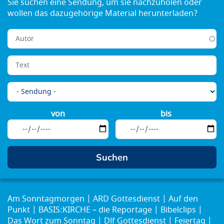
von
bis
Am Sonntagmorgen
ARD Gottesdienst
Auf den
Punkt
BASIS:KIRCHE – die Reportage
Bibelclips
Das Wort zum Sonntag
Dlf Gottesdienst
Feiertag