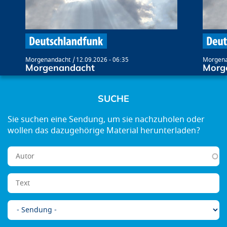
Morgenandacht
12.09.2026 - 06:35
Morgena
Morgenandacht
Morg
SUCHE