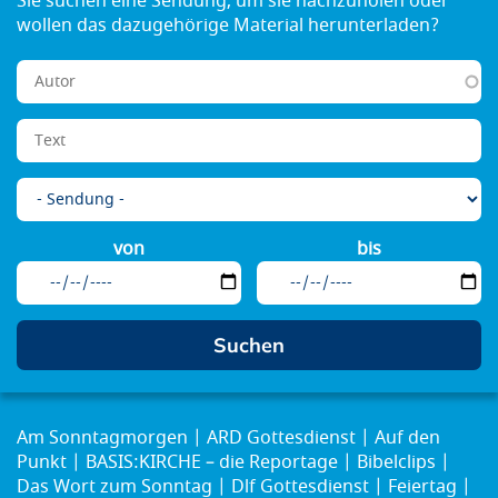
von
bis
Am Sonntagmorgen
ARD Gottesdienst
Auf den
Punkt
BASIS:KIRCHE – die Reportage
Bibelclips
Das Wort zum Sonntag
Dlf Gottesdienst
Feiertag