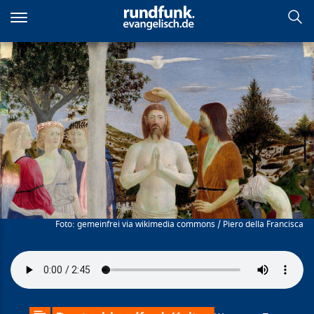
Direkt
zum
Inhalt
Sich zurücknehmen
gemeinfrei via wikimedia commons / Piero della Francisca