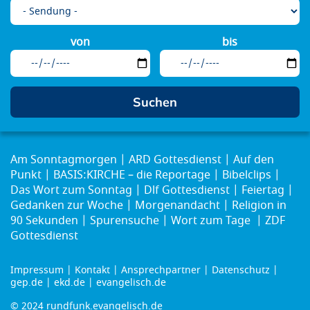
von
bis
Am Sonntagmorgen
ARD Gottesdienst
Auf den
Punkt
BASIS:KIRCHE – die Reportage
Bibelclips
Das Wort zum Sonntag
Dlf Gottesdienst
Feiertag
Gedanken zur Woche
Morgenandacht
Religion in
90 Sekunden
Spurensuche
Wort zum Tage
ZDF
Gottesdienst
Impressum
Kontakt
Ansprechpartner
Datenschutz
Footer
gep.de
ekd.de
evangelisch.de
menu
© 2024 rundfunk.evangelisch.de