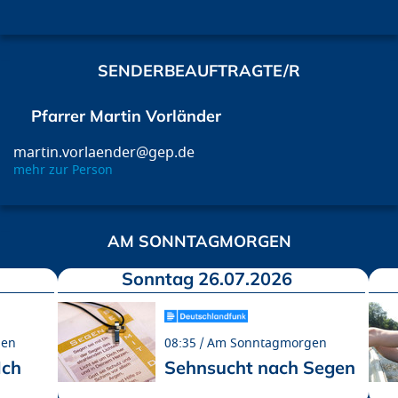
SENDERBEAUFTRAGTE/R
Pfarrer Martin Vorländer
martin.vorlaender@gep.de
mehr zur Person
AM SONNTAGMORGEN
Sonntag 26.07.2026
gen
08:35
Am Sonntagmorgen
Ich
Sehnsucht nach Segen