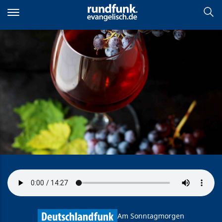
Direkt
zum
Inhalt
Trink deinen Wein mit gutem
Mut!
Am Sonntagmorgen