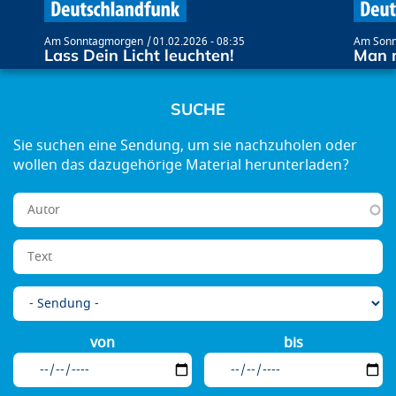
Am Sonntagmorgen
01.02.2026 - 08:35
Am Son
Lass Dein Licht leuchten!
Man m
SUCHE
von
bis