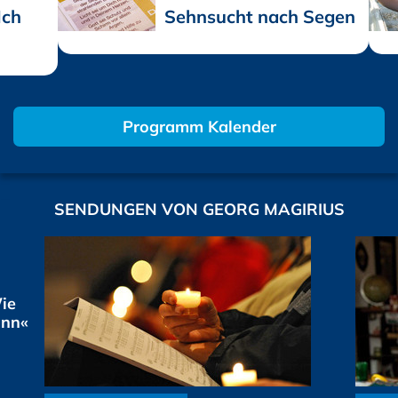
Ich
Sehnsucht nach Segen
Programm Kalender
SENDUNGEN VON GEORG MAGIRIUS
ie
ann«