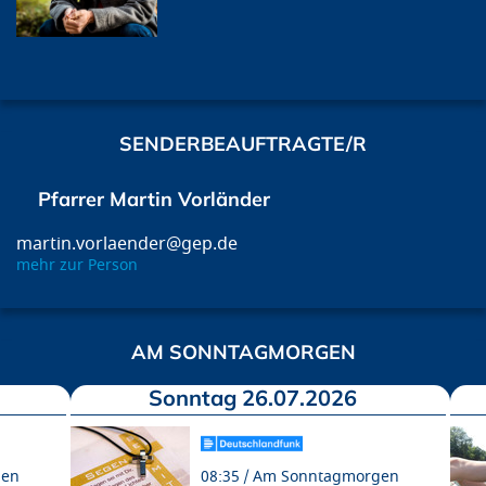
SENDERBEAUFTRAGTE/R
Pfarrer Martin Vorländer
martin.vorlaender@gep.de
mehr zur Person
AM SONNTAGMORGEN
Sonntag 26.07.2026
gen
08:35
Am Sonntagmorgen