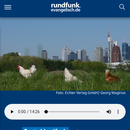
Direkt
zum
Inhalt
Stille Stadt
Echter Verlag GmbH/ Georg Magirius