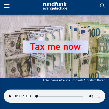
Direkt
zum
Inhalt
Tax me now
gemeinfrei via unsplash / Ibrahim Boran