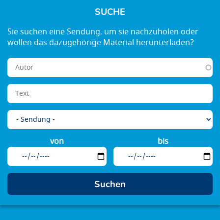
SUCHE
von
bis