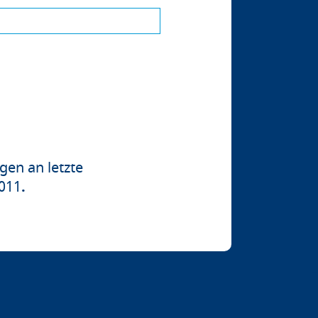
en an letzte
2011
.