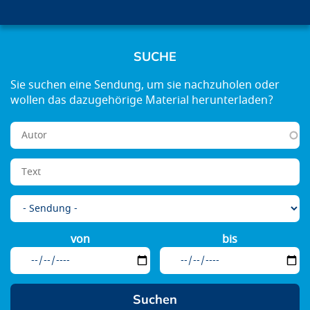
SUCHE
von
bis