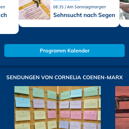
gen
08:35
Am Sonntagmorgen
Ich
Sehnsucht nach Segen
Programm Kalender
SENDUNGEN VON CORNELIA COENEN-MARX