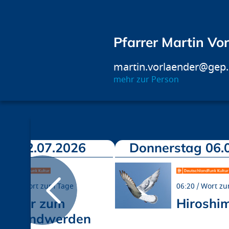
Pfarrer Martin Vo
martin.vorlaender@gep
mehr zur Person
ch 22.07.2026
Donnerstag 06.
06:20
Wort zum Tage
06:20
Wort zu
Lieder zum
Hiroshi
Gesundwerden