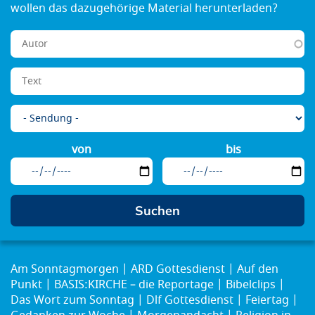
von
bis
Am Sonntagmorgen
ARD Gottesdienst
Auf den
Punkt
BASIS:KIRCHE – die Reportage
Bibelclips
Das Wort zum Sonntag
Dlf Gottesdienst
Feiertag