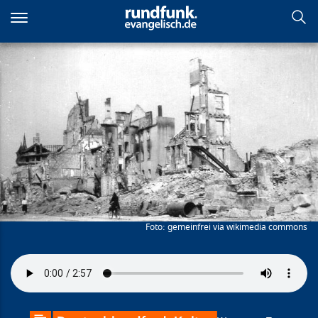
Direkt
zum
Inhalt
Christi Himmelfahrt kurz
nach dem Krieg
gemeinfrei via wikimedia commons