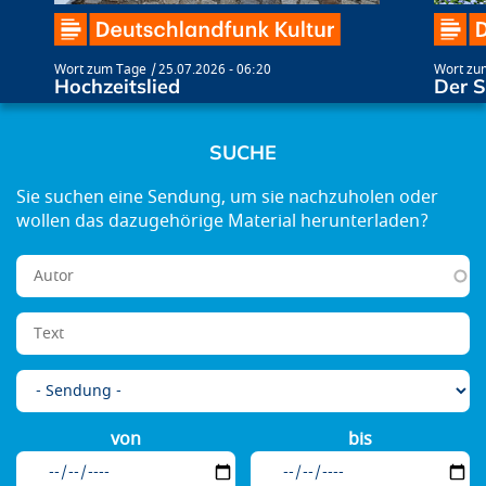
Wort zum Tage
25.07.2026 - 06:20
Wort zu
Hochzeitslied
Der S
SUCHE
von
bis