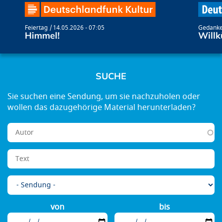
Feiertag
14.05.2026 - 07:05
Gedanke
Himmel!
Willk
SUCHE
von
bis