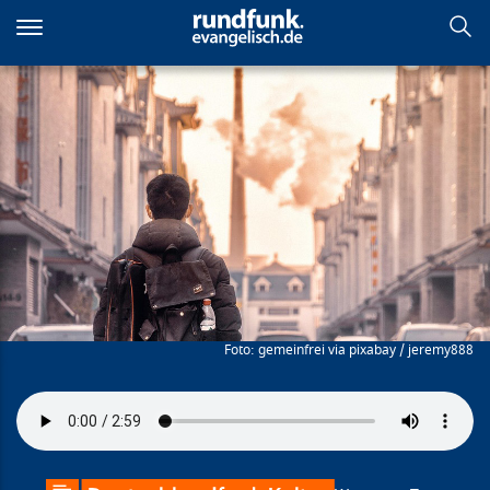
Direkt
zum
Inhalt
Jeden Tag so leben, als wäre
er mein letzter?
gemeinfrei via pixabay / jeremy888