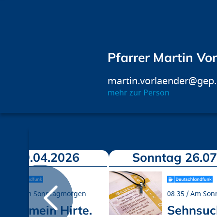
Pfarrer Martin Vo
martin.vorlaender@gep
mehr zur Person
ag 19.04.2026
Sonntag 26.07
08:35
Am Sonntagmorgen
08:35
Am Son
Gott, mein Hirte.
Sehnsuc