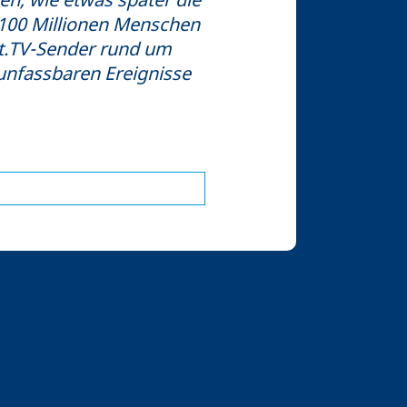
en, wie etwas später die
 100 Millionen Menschen
gt.TV-Sender rund um
unfassbaren Ereignisse