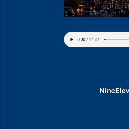
NineElev