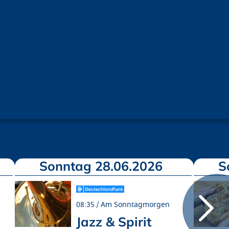
Sonntag 28.06.2026
S
08:35
Am Sonntagmorgen
Jazz & Spirit