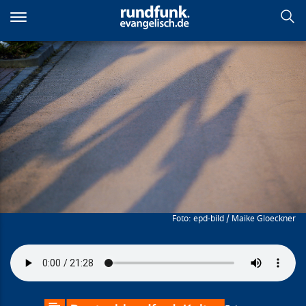
Direkt
zum
Inhalt
Ich werfe meinen Schatten in
den Himmel
epd-bild / Maike Gloeckner