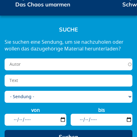
Das Chaos umarmen
Schw
SUCHE
von
bis