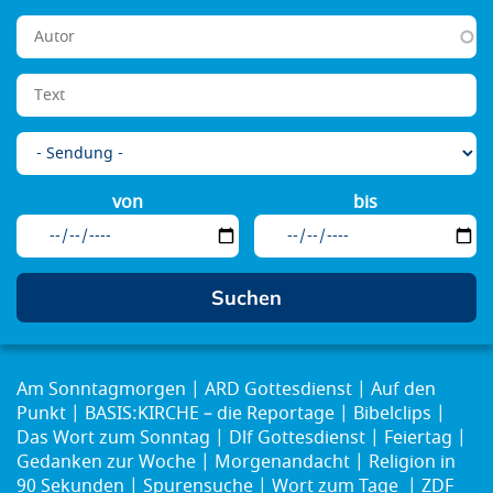
von
bis
Am Sonntagmorgen
ARD Gottesdienst
Auf den
Punkt
BASIS:KIRCHE – die Reportage
Bibelclips
Das Wort zum Sonntag
Dlf Gottesdienst
Feiertag
Gedanken zur Woche
Morgenandacht
Religion in
90 Sekunden
Spurensuche
Wort zum Tage
ZDF