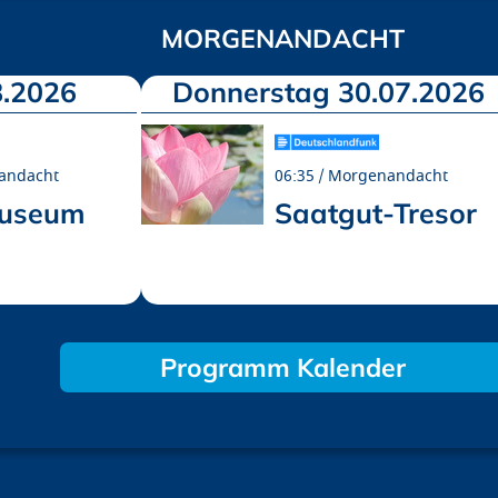
MORGENANDACHT
.2026
Donnerstag 30.07.2026
andacht
06:35
Morgenandacht
museum
Saatgut-Tresor
Programm Kalender