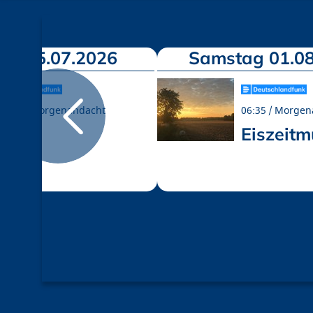
ch 15.07.2026
Samstag 01.08
06:35
Morgenandacht
06:35
Morgen
Hitze
Eiszeit