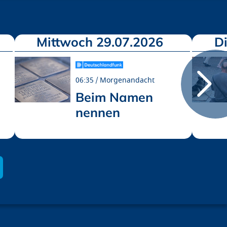
Mittwoch 29.07.2026
D
06:35
Morgenandacht
Beim Namen
nennen