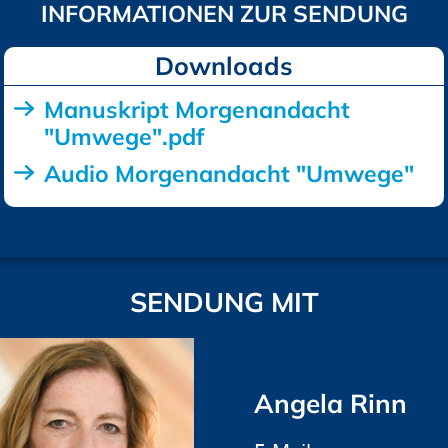
Downloads
Manuskript Morgenandacht
"Umwege".pdf
Audio Morgenandacht "Umwege"
SENDUNG MIT
Angela Rinn