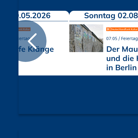
ag 10.05.2026
Sonntag 02.08
07:05
Feiertag
07:05
Feiertag
Schiefe Klänge
Der Mau
und die 
in Berlin