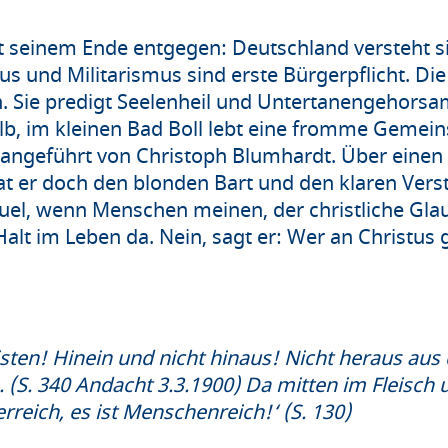
t seinem Ende entgegen: Deutschland versteht si
us und Militarismus sind erste Bürgerpflicht. Die
. Sie predigt Seelenheil und Untertanengehorsam
b, im kleinen Bad Boll lebt eine fromme Gemein
– angeführt von Christoph Blumhardt. Über einen
 hat er doch den blonden Bart und den klaren Ver
äuel, wenn Menschen meinen, der christliche Glau
alt im Leben da. Nein, sagt er: Wer an Christus 
 wollen:
isten! Hinein und nicht hinaus! Nicht heraus aus d
. (S. 340 Andacht 3.3.1900) Da mitten im Fleisch u
Geisterreich, es ist Menschenreich!‘ (S.