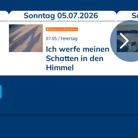
Sonntag 05.07.2026
S
07:05
Feiertag
Ich werfe meinen
Schatten in den
Himmel