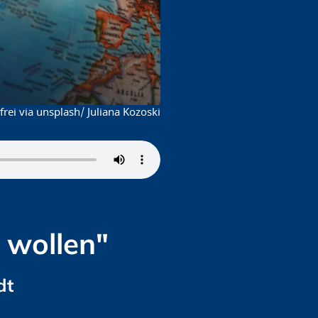
rei via unsplash/ Juliana Kozoski
t wollen"
dt