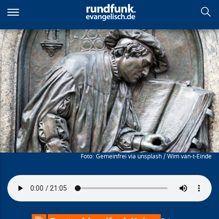
Direkt
zum
Inhalt
Rechtfertigung - wozu?
Gemeinfrei via unsplash / Wim van-t-Einde