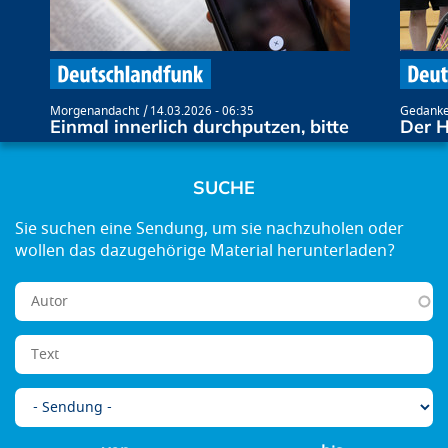
Morgenandacht
14.03.2026 - 06:35
Gedanke
Einmal innerlich durchputzen, bitte
Der H
SUCHE